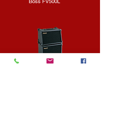
Boss FV500L
Roland sa300
Tastiere
Percussioni